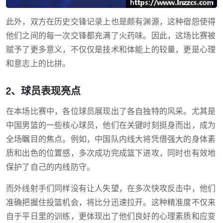
此外，双方在历史交锋记录上也是颇有渊源，这种宿怨使得
他们之间的每一次交锋都充满了火药味。因此，这场比赛被
赋予了更多意义，不仅仅是技术和体能上的较量，更是心理
和意志上的比拼。
2、球员表现亮点
在本场比赛中，各位球员展现出了各自独特的风采。尤其是
中国男篮的一些核心球员，他们在关键时刻挺身而出，成为
全场瞩目的焦点。例如，中国队内线大将凭借强大的身体素
质和出色的位置感，多次成功完成篮下进攻，同时也有效地
保护了自己的内线防守。
而外线射手们同样没有让人失望，在多次快攻反击中，他们
准确把握住投篮机会，将比分迅速拉开。这种精准度不仅来
自于平日里的训练，更体现出了他们良好的心理素质和应变