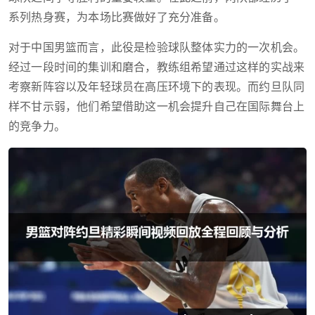
系列热身赛，为本场比赛做好了充分准备。
对于中国男篮而言，此役是检验球队整体实力的一次机会。
经过一段时间的集训和磨合，教练组希望通过这样的实战来
考察新阵容以及年轻球员在高压环境下的表现。而约旦队同
样不甘示弱，他们希望借助这一机会提升自己在国际舞台上
的竞争力。