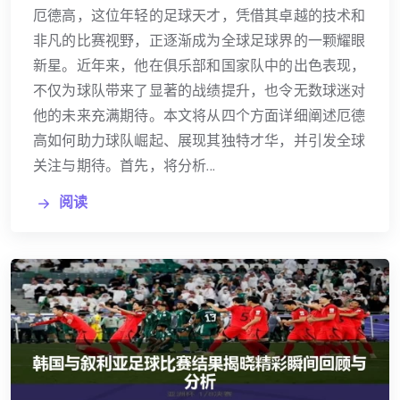
厄德高，这位年轻的足球天才，凭借其卓越的技术和
非凡的比赛视野，正逐渐成为全球足球界的一颗耀眼
新星。近年来，他在俱乐部和国家队中的出色表现，
不仅为球队带来了显著的战绩提升，也令无数球迷对
他的未来充满期待。本文将从四个方面详细阐述厄德
高如何助力球队崛起、展现其独特才华，并引发全球
关注与期待。首先，将分析...
阅读