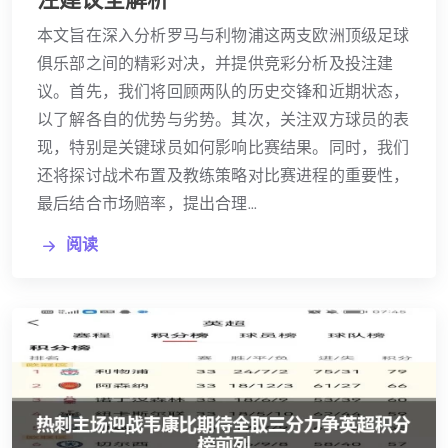
本文旨在深入分析罗马与利物浦这两支欧洲顶级足球
俱乐部之间的精彩对决，并提供竞彩分析及投注建
议。首先，我们将回顾两队的历史交锋和近期状态，
以了解各自的优势与劣势。其次，关注双方球员的表
现，特别是关键球员如何影响比赛结果。同时，我们
还将探讨战术布置及教练策略对比赛进程的重要性，
最后结合市场赔率，提出合理...
阅读