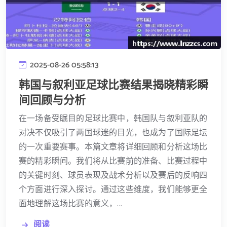
2025-08-26 05:58:13
韩国与叙利亚足球比赛结果揭晓精彩瞬
间回顾与分析
在一场备受瞩目的足球比赛中，韩国队与叙利亚队的
对决不仅吸引了两国球迷的目光，也成为了国际足坛
的一次重要赛事。本篇文章将详细回顾和分析这场比
赛的精彩瞬间。我们将从比赛前的准备、比赛过程中
的关键时刻、球员表现及战术分析以及赛后的反响四
个方面进行深入探讨。通过这些维度，我们能够更全
面地理解这场比赛的意义，...
阅读