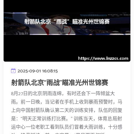
2025-09-01 16:08:15
射箭队北京“雨战”瞄准光州世锦赛
8月27日的北京阴雨连绵，有时还会下一阵倾盆大
雨。前一日晚，当记者在手机上收到暴雨预警时，马
上向中国射箭队确认第二天的训练安排，队伍的回复
是：“明天正常训练打比赛。” 训练当天，体育总局射
运中心一位老职工看到队员们冒着大雨训练，十分感