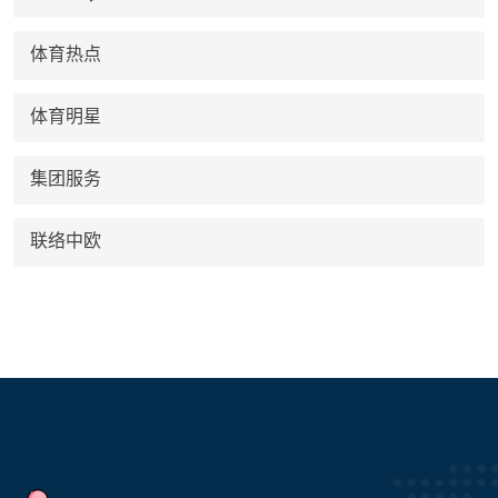
体育热点
体育明星
集团服务
联络中欧