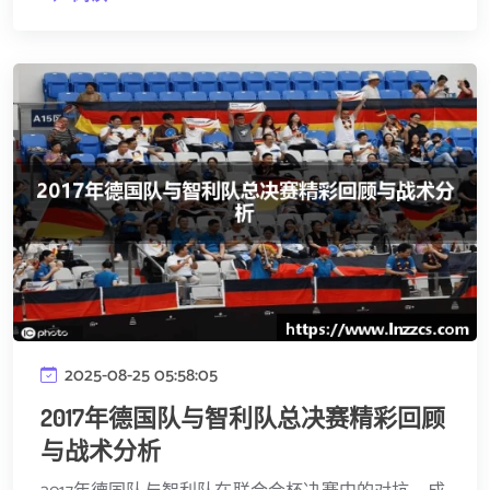
2025-08-25 05:58:05
2017年德国队与智利队总决赛精彩回顾
与战术分析