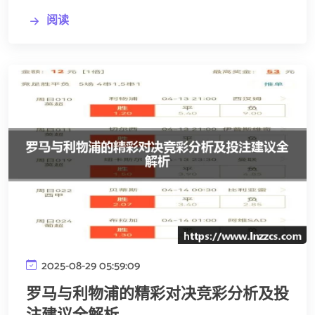
阅读
2025-08-29 05:59:09
罗马与利物浦的精彩对决竞彩分析及投
注建议全解析