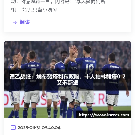
动，特意赋诗一首，内容是：“暴风骤雨何所
惧，‘箭’儿只当小演习，...
阅读
2025-08-31 05:40:04