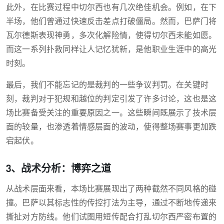
此外，在比赛过程中切尔西也有几次绝佳机会。例如，在下
半场，他们曾通过快速反击差点打破僵局。然而，巴萨门将
瓦尔德斯表现神勇，多次化解险情，使得切尔西未能如愿。
而这一系列扑救同样让人记忆犹新，是他职业生涯中的高光
时刻。
最后，我们不能忘记的是裁判的一些争议判罚。在关键时
刻，裁判对于犯规和越位的判定引发了许多讨论，这也是这
场比赛备受关注的重要原因之一。这些瞬间既展示了技术层
面的较量，也渗透着情感层面的波动，使得整场赛事更加跌
宕起伏。
3、战术分析：博弈之道
从战术层面来看，本场比赛展现出了两种截然不同风格的碰
撞。巴萨以其标志性的传控打法为主导，通过不断地传递来
撕扯对方防线。他们试图用短传配合打乱切尔西严密布置的