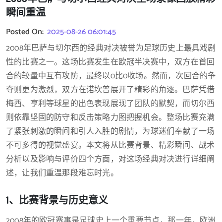
瞬间重温
Posted On:
2025-08-26 06:01:45
2008年巴萨与切尔西的经典对决被誉为足球历史上最具戏剧
性的比赛之一。这场比赛发生在欧冠半决赛中，双方在首回
合的较量中互有攻防，最终以0比0收场。然而，次回合的争
夺则更为激烈，双方在诺坎普展开了精彩的角逐。巴萨凭借
梅西、亨利等球星的出色表现展现了团队的默契，而切尔西
则依靠坚固的防守和反击策略力图把握机会。整场比赛充满
了紧张刺激的瞬间和引人入胜的剧情，为球迷们奉献了一场
不可多得的视觉盛宴。本文将从比赛背景、精彩瞬间、战术
分析以及影响与评价四个方面，对这场经典对决进行详细阐
述，让我们重温那段难忘时光。
1、比赛背景与历史意义
2008年的欧冠赛事是足球史上一个重要节点，那一年，欧洲