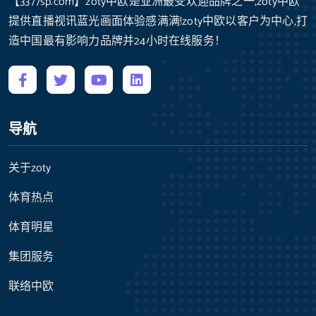
【3377sp.com】zoty中欧是亚洲最受欢迎品牌之一,zoty中欧
提供直播视讯蓝光画面体验感满满!zoty中欧以客户为中心,打
造中国最有影响力品牌并24小时在线服务！
导航
关于zoty
体育热点
体育明星
集团服务
联络中欧