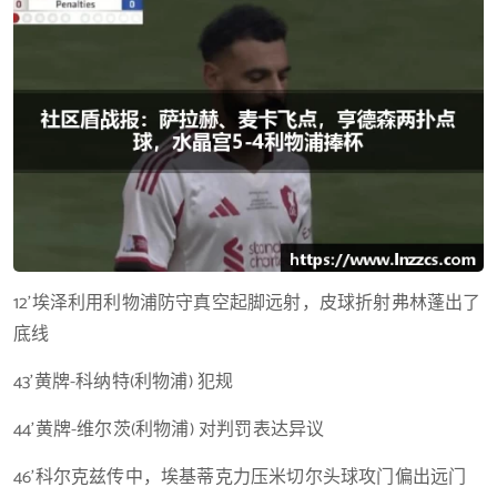
12’埃泽利用利物浦防守真空起脚远射，皮球折射弗林蓬出了
底线
43’黄牌-科纳特(利物浦) 犯规
44’黄牌-维尔茨(利物浦) 对判罚表达异议
46’科尔克兹传中，埃基蒂克力压米切尔头球攻门偏出远门