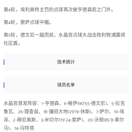
第4轮，埃利奥特主罚的点球再次被亨德森拒之门外。
第4轮，索萨点球中楣。
第5轮，德文尼一蹴而就，水晶宫点球大战击败利物浦赢得
社区盾。
技术统计
球员名单
水晶宫首发阵容：1-亨德森、6-格伊(90’55-德文尼)、5-拉克
鲁瓦、26-理查兹、18-镰田大地(29’19-休斯)、7-萨尔、10-埃
泽、2-穆尼奥斯、3-米切尔(79’24-索萨)、20-沃顿(85’8-莱尔
马)、14-马特塔