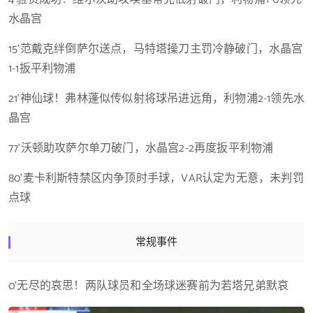
水晶宫
15’范戴克绊倒萨尔送点，马特塔操刀主罚冷静破门，水晶宫
1-1扳平利物浦
21’神仙球！弗林蓬似传似射将球吊进远角，利物浦2-1领先水
晶宫
77’沃顿助攻萨尔单刀破门，水晶宫2-2再度扳平利物浦
80’麦卡利斯特禁区内争顶时手球，VAR认定为无意，未判罚
点球
常规事件
0’无尽的哀思！两队球员和全场球迷赛前为若塔兄弟默哀