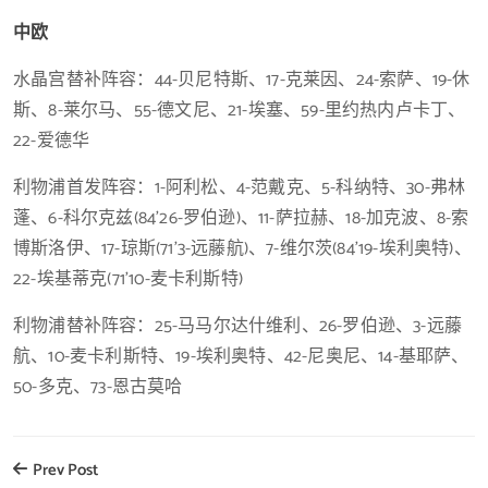
中欧
水晶宫替补阵容：44-贝尼特斯、17-克莱因、24-索萨、19-休
斯、8-莱尔马、55-德文尼、21-埃塞、59-里约热内卢卡丁、
22-爱德华
利物浦首发阵容：1-阿利松、4-范戴克、5-科纳特、30-弗林
蓬、6-科尔克兹(84’26-罗伯逊)、11-萨拉赫、18-加克波、8-索
博斯洛伊、17-琼斯(71’3-远藤航)、7-维尔茨(84’19-埃利奥特)、
22-埃基蒂克(71’10-麦卡利斯特)
利物浦替补阵容：25-马马尔达什维利、26-罗伯逊、3-远藤
航、10-麦卡利斯特、19-埃利奥特、42-尼奥尼、14-基耶萨、
50-多克、73-恩古莫哈
Prev Post