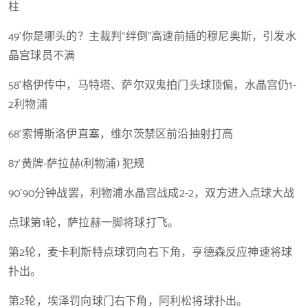
柱
49’你是哪头的？主裁判“绊倒”高速前插的穆尼奥斯，引发水
晶宫球员不满
58’格伊传中，马特塔、萨尔双鬼拍门头球顶偏，水晶宫仍1-
2利物浦
68’索博斯洛伊直塞，维尔茨禁区前沿抽射打高
87’黄牌-萨拉赫(利物浦) 犯规
90’90分钟战罢，利物浦水晶宫战成2-2，双方进入点球大战
点球第1轮，萨拉赫一脚将球打飞。
第2轮，麦卡利斯特点球罚向右下角，亨德森反应神速将球
扑出。
第2轮，埃泽罚向球门右下角，阿利松将球扑出。