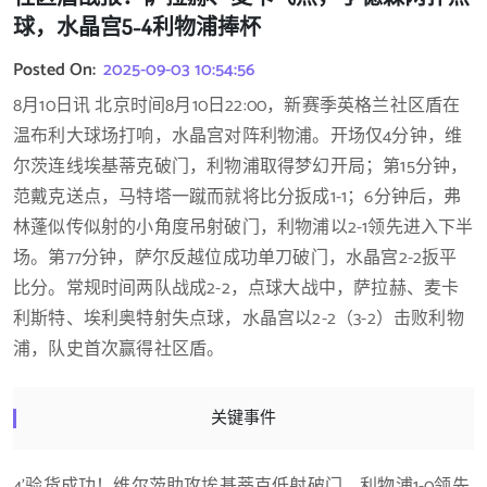
球，水晶宫5-4利物浦捧杯
Posted On:
2025-09-03 10:54:56
8月10日讯 北京时间8月10日22:00，新赛季英格兰社区盾在
温布利大球场打响，水晶宫对阵利物浦。开场仅4分钟，维
尔茨连线埃基蒂克破门，利物浦取得梦幻开局；第15分钟，
范戴克送点，马特塔一蹴而就将比分扳成1-1；6分钟后，弗
林蓬似传似射的小角度吊射破门，利物浦以2-1领先进入下半
场。第77分钟，萨尔反越位成功单刀破门，水晶宫2-2扳平
比分。常规时间两队战成2-2，点球大战中，萨拉赫、麦卡
利斯特、埃利奥特射失点球，水晶宫以2-2（3-2）击败利物
浦，队史首次赢得社区盾。
关键事件
4’验货成功！维尔茨助攻埃基蒂克低射破门，利物浦1-0领先