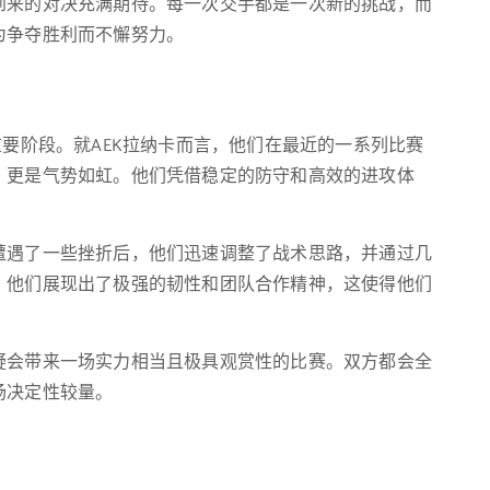
到来的对决充满期待。每一次交手都是一次新的挑战，而
为争夺胜利而不懈努力。
重要阶段。就AEK拉纳卡而言，他们在最近的一系列比赛
，更是气势如虹。他们凭借稳定的防守和高效的进攻体
遭遇了一些挫折后，他们迅速调整了战术思路，并通过几
，他们展现出了极强的韧性和团队合作精神，这使得他们
疑会带来一场实力相当且极具观赏性的比赛。双方都会全
场决定性较量。