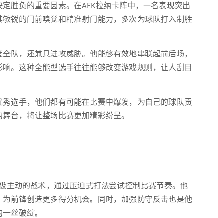
定胜负的重要因素。在AEK拉纳卡阵中，一名表现突出
其敏锐的门前嗅觉和精准射门能力，多次为球队打入制胜
度全队，还兼具进攻威胁。他能够有效地串联起前后场，
影响。这种全能型选手往往能够改变游戏规则，让人刮目
优秀选手，他们都有可能在比赛中爆发，为自己的球队贡
的舞台，将让整场比赛更加精彩纷呈。
积极主动的战术，通过压迫式打法尝试控制比赛节奏。他
，为前锋创造更多得分机会。同时，加强防守反击也是他
的一丝破绽。