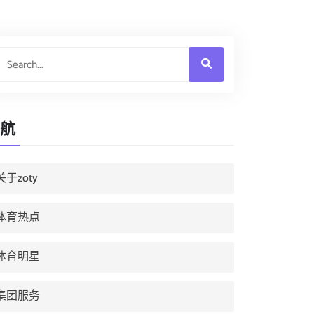
航
关于zoty
体育热点
体育明星
集团服务