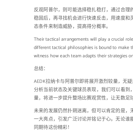
反观阿普尔，则可能选择稳扎稳打，通过合理的
稳固后，再寻找机会进行快速反击，用速度和
态条件来制造威胁，提高得分概率。
Their tactical arrangements will play a crucial ro
different tactical philosophies is bound to make 
witness how each team adapts their strategies on
总结：
AEDK拉纳卡与阿普尔即将展开激烈较量，无
分析当前状态及关键球员表现，我们可以看到
量，将进一步提升整场比赛观赏性，让无数足
未来的发展仍然扑朔迷离，但可以肯定的是，
一大亮点，引发广泛讨论并铭记于心。无论谁
同期待这份精彩！