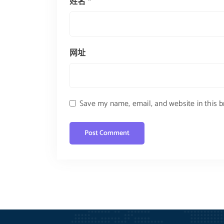
姓名
*
网址
Save my name, email, and website in this 