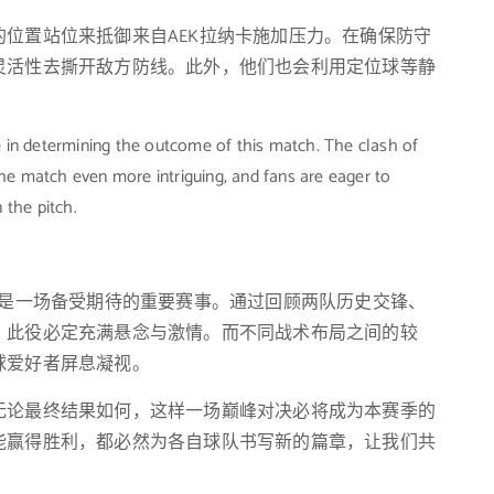
位置站位来抵御来自AEK拉纳卡施加压力。在确保防守
灵活性去撕开敌方防线。此外，他们也会利用定位球等静
le in determining the outcome of this match. The clash of
the match even more intriguing, and fans are eager to
 the pitch.
疑是一场备受期待的重要赛事。通过回顾两队历史交锋、
，此役必定充满悬念与激情。而不同战术布局之间的较
球爱好者屏息凝视。
无论最终结果如何，这样一场巅峰对决必将成为本赛季的
能赢得胜利，都必然为各自球队书写新的篇章，让我们共