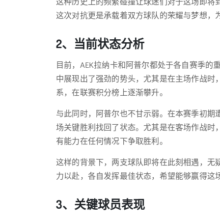
这种历史上的频繁碰撞让球迷们对于这场即将
这次对抗更是承载着双方球队的荣耀与梦想，
2、当前状态分析
目前，AEK拉纳卡和阿普尔都处于各自赛季的
中展现出了强劲的势头，尤其是在主场作战时
系，在联赛积分榜上逐渐攀升。
与此同时，阿普尔也不甘示弱。在本赛季初期
场关键胜利找回了状态。尤其是在客场作战时
有能力在任何情况下争取胜利。
这样的背景下，两支球队即将在此刻相遇，无
力以赴，各自发挥最佳状态，希望能够赢得这
3、关键球员表现