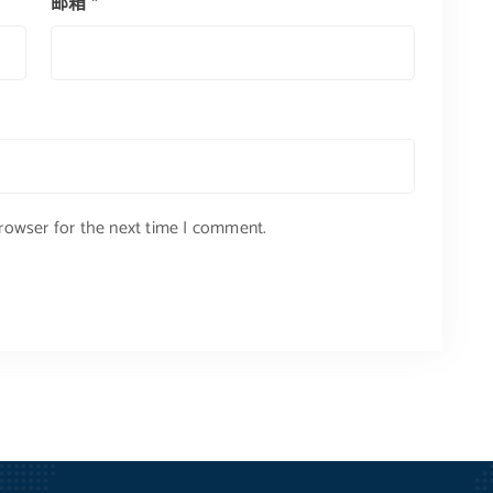
邮箱
*
browser for the next time I comment.