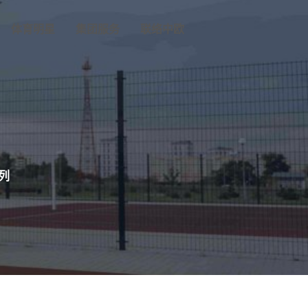
体育明星
集团服务
联络中欧
列