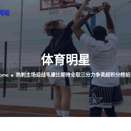
首页
关于zoty
体育热点
体育明星
ome
热刺主场迎战韦康比期待全取三分力争英超积分榜前