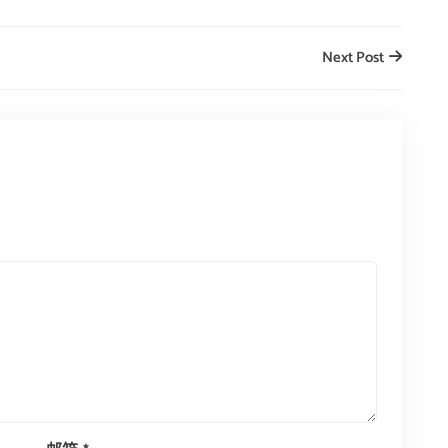
Next Post