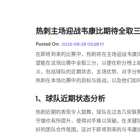
热刺主场迎战韦康比期待全取
Posted On:
2025-08-28 05:58:17
在即将到来的比赛中，热刺将在主场迎战韦康
望能在这场比赛中全取三分，以便在积分榜上
义，包括球队的近期状态、主场优势、对手分
热刺在本场比赛中的目标与挑战，以及他们如
1、球队近期状态分析
热刺近期的表现令人鼓舞，球队在过去几轮联
守端也有所提升，使得对手难以突破。在关键
好的团队合作氛围。这对于即将到来的与韦康