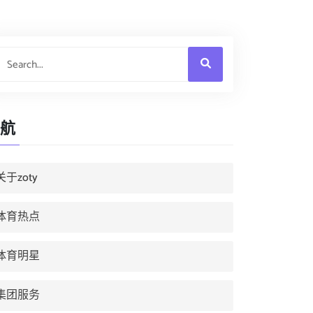
航
关于zoty
体育热点
体育明星
集团服务