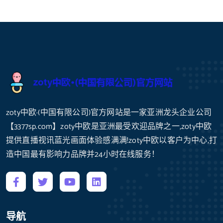
zoty中欧·(中国有限公司)官方网站是一家亚洲龙头企业公司
【3377sp.com】zoty中欧是亚洲最受欢迎品牌之一,zoty中欧
提供直播视讯蓝光画面体验感满满!zoty中欧以客户为中心,打
造中国最有影响力品牌并24小时在线服务！
导航