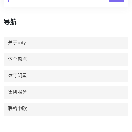
导航
关于zoty
体育热点
体育明星
集团服务
联络中欧