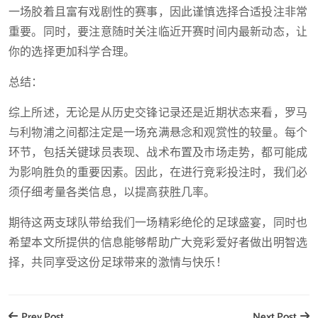
一场胶着且富有戏剧性的赛事，因此谨慎选择合适投注非常
重要。同时，要注意随时关注临近开赛时间内最新动态，让
你的选择更加科学合理。
总结：
综上所述，无论是从历史交锋记录还是近期状态来看，罗马
与利物浦之间都注定是一场充满悬念和观赏性的较量。每个
环节，包括关键球员表现、战术布置及市场走势，都可能成
为影响胜负的重要因素。因此，在进行竞彩投注时，我们必
须仔细考量各类信息，以提高获胜几率。
期待这两支球队带给我们一场精彩绝伦的足球盛宴，同时也
希望本文所提供的信息能够帮助广大竞彩爱好者做出明智选
择，共同享受这份足球带来的激情与快乐！
Prev Post
Next Post