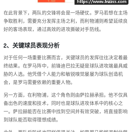
在此背景下，两队的交锋将会是一场硬仗。罗马若想在主场
争取胜利，需要充分发挥主场之利，而利物浦则希望延续良
好的客场表现，通过高效的进攻撕破对手防线。
2、关键球员表现分析
对于任何一场重要比赛而言，关键球员的发挥往往决定着最
终结果。在罗马阵中，前锋迪巴拉无疑是球队进攻端最具威
胁的人选。他凭借个人能力和敏锐嗅觉屡屡为球队创造机
会，是罗马需要依赖的重要人物。
另一方面，在利物浦，这个角色则由萨拉赫承担。他不仅具
备出色的速度和技术，同时也是球队进攻体系中的核心之
一。萨拉赫能否在比赛中找到空间并有效突破，将直接影响
到球队能否取得理想成绩。