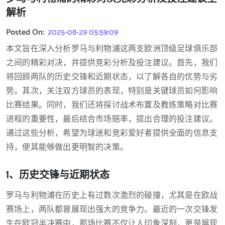
解析
Posted On:
2025-08-29 05:59:09
本文旨在深入分析罗马与利物浦这两支欧洲顶级足球俱乐部
之间的精彩对决，并提供竞彩分析及投注建议。首先，我们
将回顾两队的历史交锋和近期状态，以了解各自的优势与劣
势。其次，关注双方球员的表现，特别是关键球员如何影响
比赛结果。同时，我们还将探讨战术布置及教练策略对比赛
进程的重要性，最后结合市场赔率，提出合理的投注建议。
通过这些分析，希望为球迷和竞彩爱好者提供全面的信息支
持，使其能够做出更明智的决策。
1、历史交锋与近期状态
罗马与利物浦在历史上有过数次激烈的碰撞，尤其是在欧战
赛场上，两队都曾展现出强大的竞争力。最近的一次交锋发
生在欧冠半决赛中，那场比赛不仅让人印象深刻，更是展现